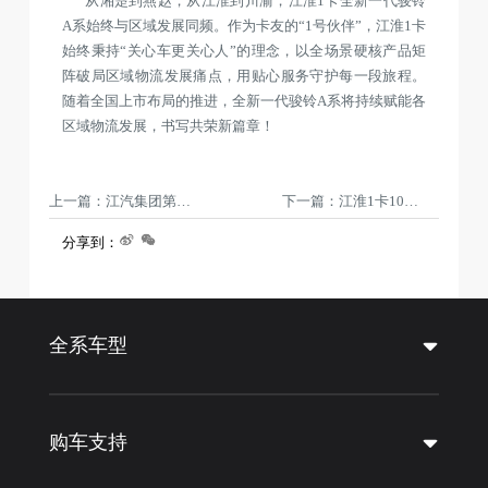
从湘楚到燕赵，从江淮到川渝，江淮1卡全新一代骏铃
A系始终与区域发展同频。作为卡友的“1号伙伴”，江淮1卡
始终秉持“关心车更关心人”的理念，以全场景硬核产品矩
阵破局区域物流发展痛点，用贴心服务守护每一段旅程。
随着全国上市布局的推进，全新一代骏铃A系将持续赋能各
区域物流发展，书写共荣新篇章！
上一篇：江汽集团第19家海外KD组装工厂首台高端轻卡下线
下一篇：江淮1卡10月交车热！多城批量交付，硬核实力赢得用户认可
分享到：
全系车型
购车支持