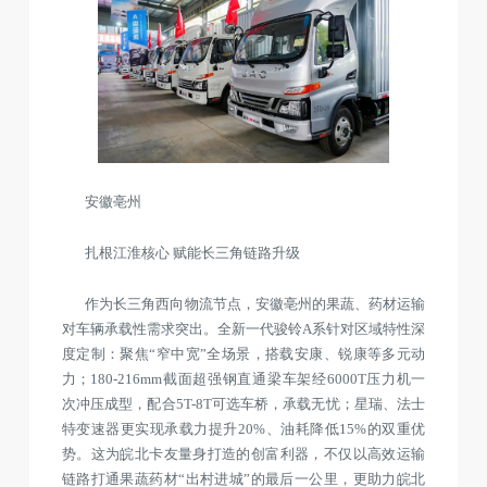
安徽亳州
扎根江淮核心 赋能长三角链路升级
作为长三角西向物流节点，安徽亳州的果蔬、药材运输
对车辆承载性需求突出。全新一代骏铃A系针对区域特性深
度定制：聚焦“窄中宽”全场景，搭载安康、锐康等多元动
力；180-216mm截面超强钢直通梁车架经6000T压力机一
次冲压成型，配合5T-8T可选车桥，承载无忧；星瑞、法士
特变速器更实现承载力提升20%、油耗降低15%的双重优
势。这为皖北卡友量身打造的创富利器，不仅以高效运输
链路打通果蔬药材“出村进城”的最后一公里，更助力皖北