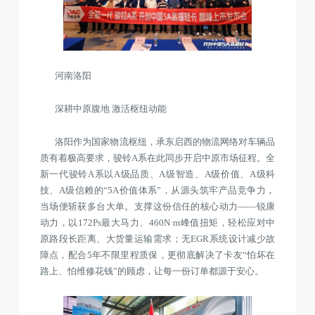
河南洛阳
深耕中原腹地 激活枢纽动能
洛阳作为国家物流枢纽，承东启西的物流网络对车辆品
质有着极高要求，骏铃A系在此同步开启中原市场征程。全
新一代骏铃A系以A级品质、A级智造、A级价值、A级科
技、A级信赖的“5A价值体系”，从源头筑牢产品竞争力，
当场便斩获多台大单。支撑这份信任的核心动力——锐康
动力，以172Ps最大马力、460N·m峰值扭矩，轻松应对中
原路段长距离、大货量运输需求；无EGR系统设计减少故
障点，配合5年不限里程质保，更彻底解决了卡友“怕坏在
路上、怕维修花钱”的顾虑，让每一份订单都源于安心。