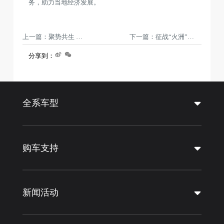
务，助力当地经济发展。
上一篇：聚势共生 价值同行 —— 江汽集团与跨越速运千台新能源轻卡交付
下一篇：征战“火洲”吐鲁番，极限高温淬炼江淮1卡品质
分享到：
全系车型
购车支持
新闻活动