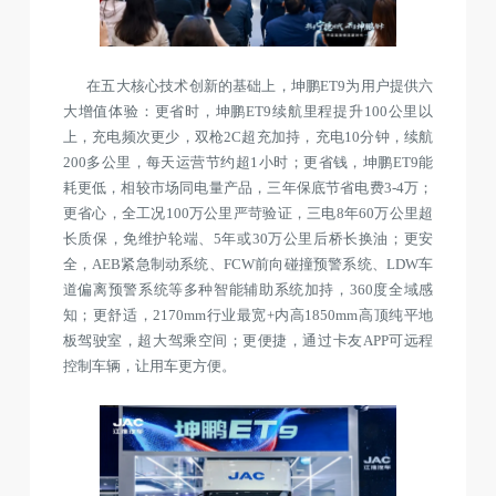
在五大核心技术创新的基础上，坤鹏ET9为用户提供六
大增值体验：更省时，坤鹏ET9续航里程提升100公里以
上，充电频次更少，双枪2C超充加持，充电10分钟，续航
200多公里，每天运营节约超1小时；更省钱，坤鹏ET9能
耗更低，相较市场同电量产品，三年保底节省电费3-4万；
更省心，全工况100万公里严苛验证，三电8年60万公里超
长质保，免维护轮端、5年或30万公里后桥长换油；更安
全，AEB紧急制动系统、FCW前向碰撞预警系统、LDW车
道偏离预警系统等多种智能辅助系统加持，360度全域感
知；更舒适，2170mm行业最宽+内高1850mm高顶纯平地
板驾驶室，超大驾乘空间；更便捷，通过卡友APP可远程
控制车辆，让用车更方便。