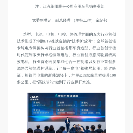
注：江汽集团股份公司商用车营销事业部
党委副书记、副总经理 （主持工作） 余纪邦
造型、电池、电机、电控、热管理方面的五大行业首创
技术形成了坤鹏ET9难以逾越的“技术护城河”：全球首创轻
卡纯电专属架构与行业首创楔形车身造型、行业首创宁德
时代定制版天行单包恒温电池、行业首创液态涡轮扁线高
效电机、行业首创高度集成七合一控制器以及行业首创多
源热泵智能温控系统，让“每一度电”都物尽其用。经过验
证，相较同电量的新能源轻卡，坤鹏ET9续航里程提升100
多公里，把“高效节能”做到了行业标杆水准。