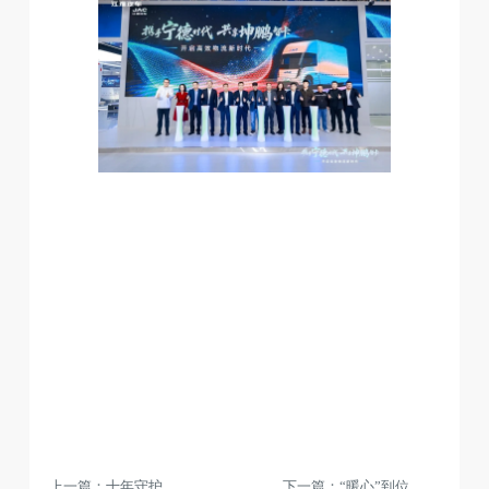
上一篇：十年守护 平安同行丨第十季“江淮平安行”首场活动温情启程
下一篇：“暖心”到位！江淮骏铃 V5 舒适版厢车批量交付大客户