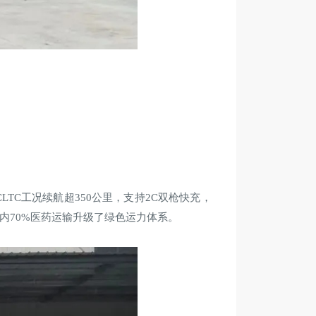
CLTC工况续航超350公里，支持2C双枪快充，
省内70%医药运输升级了绿色运力体系。