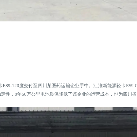
ES9-120度交付至四川某医药运输企业手中。江淮新能源轻卡ES9 
增强稳定性，8年60万公里电池质保降低了该企业的运营成本，也为四川