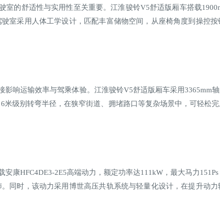
室的舒适性与实用性至关重要。江淮骏铃V5舒适版厢车搭载1900
驾驶室采用人体工学设计，匹配丰富储物空间，从座椅角度到操控按
影响运输效率与驾乘体验。江淮骏铃V5舒适版厢车采用3365mm
6米级别转弯半径，在狭窄街道、拥堵路口等复杂场景中，可轻松
HFC4DE3-2E5高端动力，额定功率达111kW，最大马力151
沛。同时，该动力采用博世高压共轨系统与轻量化设计，在提升动力