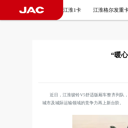
江淮1卡
江淮格尔发重
“暖
近日，江淮骏铃V5舒适版厢车整齐列队
城市及城际运输领域的竞争力再上新台阶。