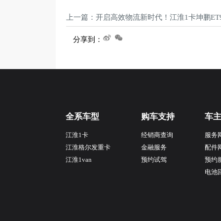
上一篇：开启高效物流新时代！江淮1卡坤鹏ET
分享到：
全系车型
购车支持
车
江淮1卡
经销商查询
服务
江淮格尔发重卡
金融服务
配件
江淮1van
预约试驾
预约
电池