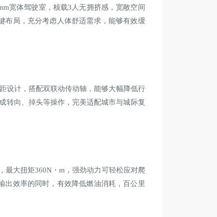
mm宽体驾驶室，核载3人无拥挤感，宽敞空间
键布局，充分考虑人体舒适需求，能够有效缓
轴距设计，搭配双联动传动轴，能够大幅降低行
完成转向、掉头等操作，完美适配城市与城际复
Ps，最大扭矩360N・m，强劲动力可轻松应对爬
输出效率的同时，有效降低燃油消耗，百公里