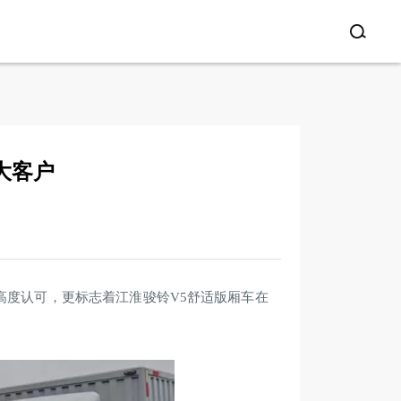
大客户
高度认可，更标志着江淮骏铃V5舒适版厢车在