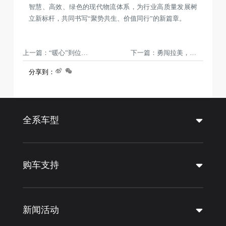
智慧、高效、绿色的现代物流体系，为行业高质量发展树
立新标杆，共同书写“聚势共生、价值同行”的新篇章。
上一篇：“暖心”到位！江淮骏铃 V5 舒适版厢车批量交付大客户
下一篇：勇闯拉美，江汽集团刷新秘鲁市场纪录！
分享到：
全系车型
购车支持
新闻活动