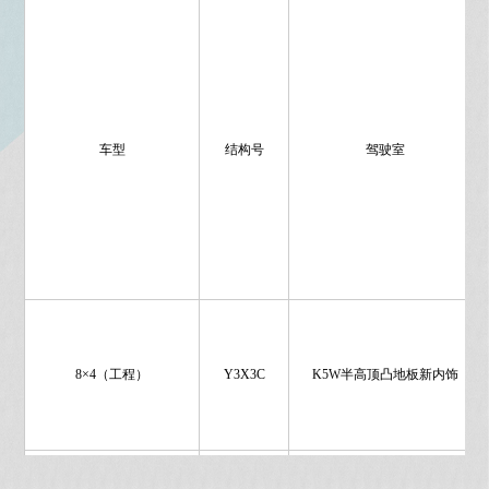
车型
结构号
驾驶室
8×4（工程）
Y3X3C
K5W半高顶凸地板新内饰