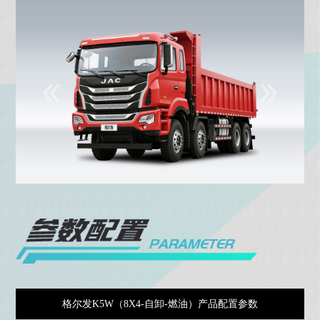
格尔发K5W（8X4-自卸-燃油）产品配置参数