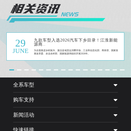
8×4（工程）
Y3X00
K5W半高顶凸地板新内饰
29
九款车型入选2026汽车下乡目录！江淮新能
源商..
JUNE
为全面推进乡村振兴、激活县域货运消费市场，工业和信息化部、商务部、国家发
展改革委、农业农村部、国家能源局组织开展2026年..
全系车型
购车支持
新闻活动
快速链接