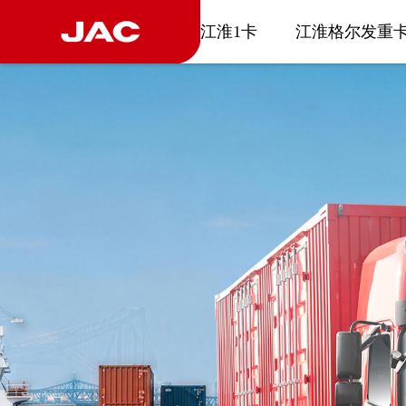
江淮1卡
江淮格尔发重